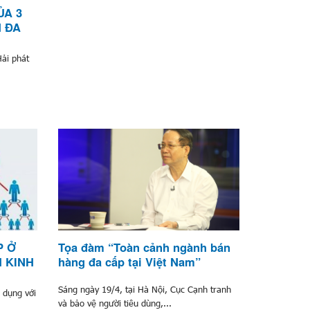
ỦA 3
 ĐA
ải phát
P Ở
Tọa đàm “Toàn cảnh ngành bán
M KINH
hàng đa cấp tại Việt Nam”
Sáng ngày 19/4, tại Hà Nội, Cục Cạnh tranh
 dụng với
và bảo vệ người tiêu dùng,...