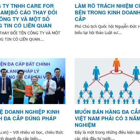
 TY TNHH CARE FOR
LÀM RÕ TRÁCH NHIỆM C
NAM]BỐ CÁO THAY ĐỔI
BÊN TRONG KINH DOANH
ÔNG TY VÀ MỘT SỐ
CẤP
 TIN CÓ LIÊN QUAN
Phó Chủ tịch Quốc hội Nguyễn Đức H
biểu tại hội thảo Luật sư...
THAY ĐỔI TÊN CÔNG TY VÀ MỘT
G TIN CÓ LIÊN QUAN...
Ệ DOANH NGHIỆP KINH
MUỐN BÁN HÀNG ĐA CẤ
 ĐA CẤP ĐÚNG PHÁP
VIỆT NAM PHẢI CÓ 3 NĂ
NGHIỆM
.vn) – Với nhiều vỏ bọc, chiêu thức
Đây là một trong những điều kiện áp
kinh doanh đa cấp biến...
các nhà đầu tư nước...