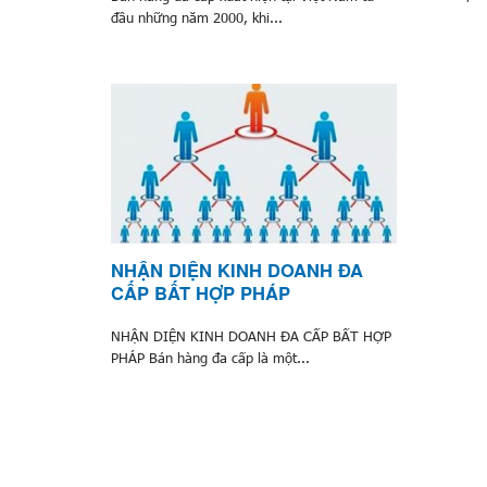
đầu những năm 2000, khi...
NHẬN DIỆN KINH DOANH ĐA
CẤP BẤT HỢP PHÁP
NHẬN DIỆN KINH DOANH ĐA CẤP BẤT HỢP
PHÁP Bán hàng đa cấp là một...