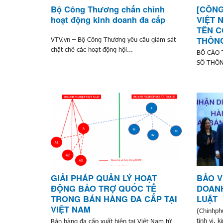
Bộ Công Thương chấn chỉnh
[CÔNG
hoạt động kinh doanh đa cấp
VIỆT 
TÊN C
THÔNG
VTV.vn – Bộ Công Thương yêu cầu giám sát
chặt chẽ các hoạt động hội...
BỐ CÁO 
SỐ THÔN
GIẢI PHÁP QUẢN LÝ HOẠT
BẢO V
ĐỘNG BẢO TRỢ QUỐC TẾ
DOANH
TRONG BÁN HÀNG ĐA CẤP TẠI
LUẬT
VIỆT NAM
(Chinhphu
tinh vi, 
Bán hàng đa cấp xuất hiện tại Việt Nam từ