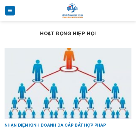
Chuyển
đến
nội
dung
HOẠT ĐỘNG HIỆP HỘI
NHẬN DIỆN KINH DOANH ĐA CẤP BẤT HỢP PHÁP