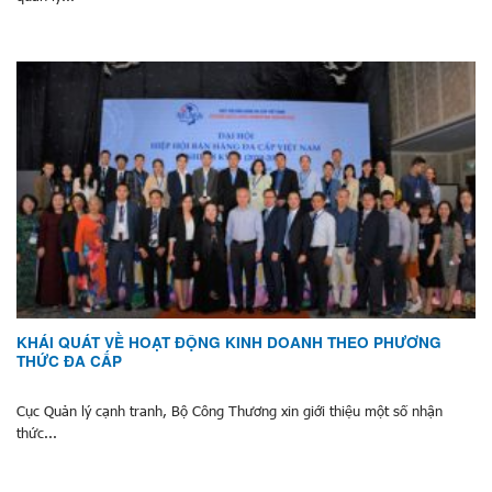
KHÁI QUÁT VỀ HOẠT ĐỘNG KINH DOANH THEO PHƯƠNG
THỨC ĐA CẤP
Cục Quản lý cạnh tranh, Bộ Công Thương xin giới thiệu một số nhận
thức...