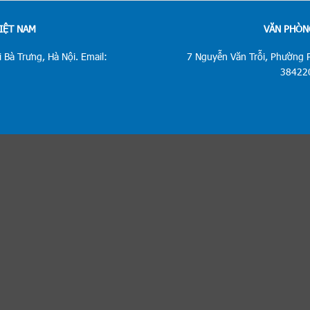
VIỆT NAM
VĂN PHÒNG
 Bà Trưng, Hà Nội. Email:
7 Nguyễn Văn Trỗi, Phường 
384220