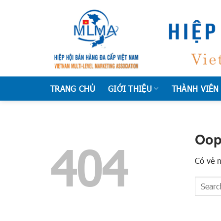
Chuyển
đến
nội
dung
TRANG CHỦ
GIỚI THIỆU
THÀNH VIÊN
Oop
404
Có vẻ n